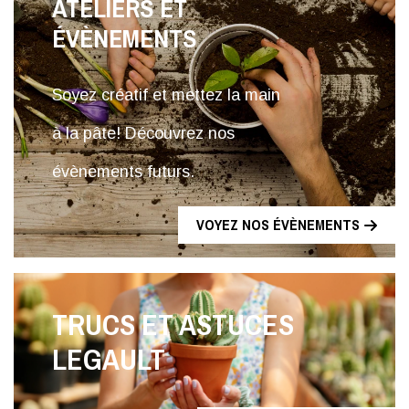
ATELIERS ET
ÉVÈNEMENTS
Soyez créatif et mettez la main
à la pâte! Découvrez nos
évènements futurs.
VOYEZ NOS ÉVÈNEMENTS
TRUCS ET ASTUCES
LEGAULT