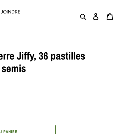
 JOINDRE
Rechercher
Se connecter
PANIER
re Jiffy, 36 pastilles
 semis
U PANIER