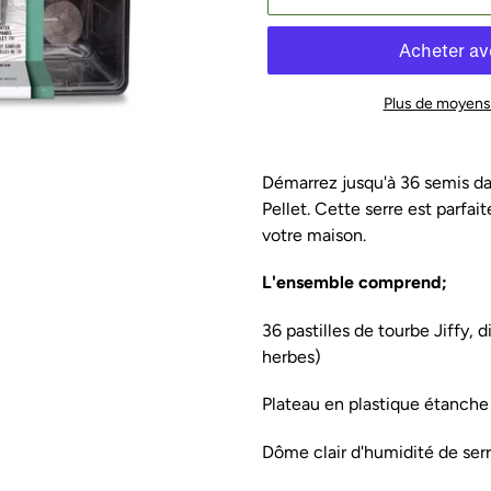
Plus de moyens
Ajout
d'un
Démarrez jusqu'à 36 semis dan
produit
Pellet. Cette serre est parfai
à
votre maison.
votre
panier
L'ensemble comprend;
36 pastilles de tourbe Jiffy, 
herbes)
Plateau en plastique étanche 
Dôme clair d'humidité de ser