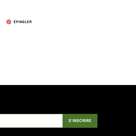
TWEETER
ÉPINGLER
ÉPINGLER
SUR
SUR
TWITTER
PINTEREST
S'INSCRIRE