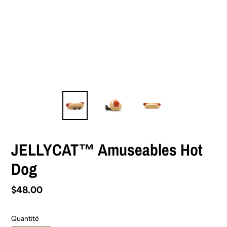
JELLYCAT™ Amuseables Hot
Dog
Prix
$48.00
normal
Quantité