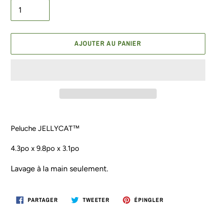
AJOUTER AU PANIER
Ajout
d'un
Peluche JELLYCAT™
produit
à
4.3po x 9.8po x 3.1po
votre
panier
Lavage à la main seulement.
PARTAGER
TWEETER
ÉPINGLER
PARTAGER
TWEETER
ÉPINGLER
SUR
SUR
SUR
FACEBOOK
TWITTER
PINTEREST