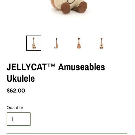
JELLYCAT™ Amuseables
Ukulele
Prix
$62.00
normal
Quantité