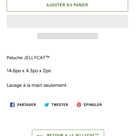
AJOUTER AU PANIER
Ajout
d'un
Peluche JELLYCAT™
produit
à
14.6po x 4.3po x 2po
votre
panier
Lavage à la main seulement.
PARTAGER
TWEETER
ÉPINGLER
PARTAGER
TWEETER
ÉPINGLER
SUR
SUR
SUR
FACEBOOK
TWITTER
PINTEREST
RETOUR À <3 JELLYCAT™