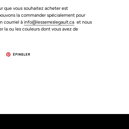
eur que vous souhaitez acheter est
 pouvons la commander spécialement pour
n courriel à
info@lesserreslegault.ca
et nous
 la ou les couleurs dont vous avez de
TWEETER
ÉPINGLER
ÉPINGLER
SUR
SUR
TWITTER
PINTEREST