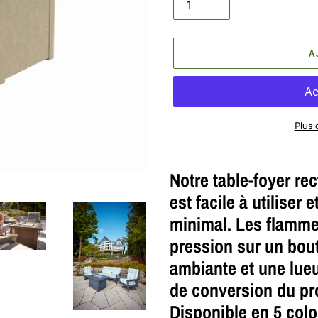
A
Plus
Ajout
d'un
Notre table-foyer re
produit
est facile à utiliser 
à
minimal. Les flamme
votre
panier
pression sur un bou
ambiante et une lue
de conversion du pro
Disponible en 5 colo