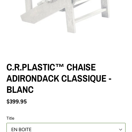
C.R.PLASTIC™ CHAISE
ADIRONDACK CLASSIQUE -
BLANC
Prix
$399.95
normal
Title