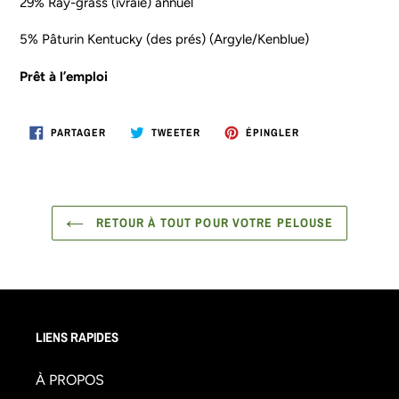
29% Ray-grass (ivraie) annuel
5% Pâturin Kentucky (des prés) (Argyle/Kenblue)
Prêt à l’emploi
PARTAGER
TWEETER
ÉPINGLER
PARTAGER
TWEETER
ÉPINGLER
SUR
SUR
SUR
FACEBOOK
TWITTER
PINTEREST
RETOUR À TOUT POUR VOTRE PELOUSE
LIENS RAPIDES
À PROPOS