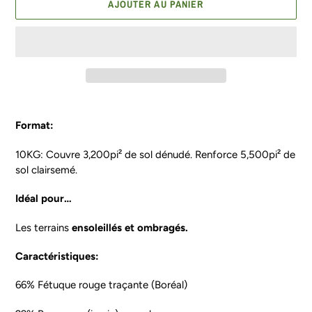
AJOUTER AU PANIER
Ajout
d'un
Format:
produit
à
10KG: Couvre 3,200pi² de sol dénudé. Renforce 5,500pi² de
votre
sol clairsemé.
panier
Idéal pour…
Les terrains
ensoleillés
et ombragés.
Caractéristiques:
66% Fétuque rouge traçante (Boréal)