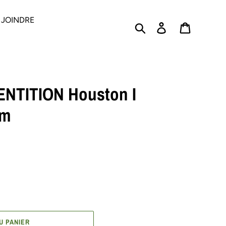
 JOINDRE
Rechercher
Se connecter
PANIER
NTITION Houston I
em
U PANIER