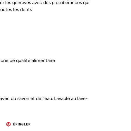
ser les gencives avec des protubérances qui
toutes les dents
cone de qualité alimentaire
 avec du savon et de l’eau. Lavable au lave-
TWEETER
ÉPINGLER
ÉPINGLER
SUR
SUR
TWITTER
PINTEREST