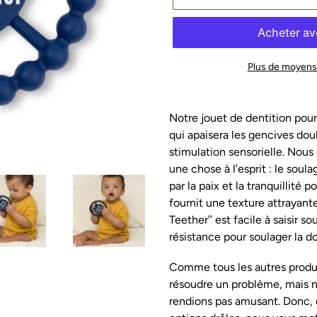
Plus de moyens
Ajout
d'un
Notre jouet de dentition pour
produit
qui apaisera les gencives dou
à
stimulation sensorielle. Nou
votre
une chose à l’esprit : le sou
panier
par la paix et la tranquillité 
fournit une texture attrayante
Teether’’ est facile à saisir s
résistance pour soulager la d
Comme tous les autres produit
résoudre un problème, mais no
rendions pas amusant. Donc, 