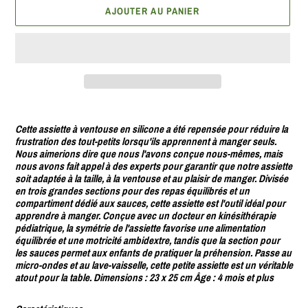
AJOUTER AU PANIER
Ajout
d'un
Cette assiette à ventouse en silicone a été repensée pour réduire la
produit
frustration des tout-petits lorsqu'ils apprennent à manger seuls.
Nous aimerions dire que nous l'avons conçue nous-mêmes, mais
à
nous avons fait appel à des experts pour garantir que notre assiette
votre
soit adaptée à la taille, à la ventouse et au plaisir de manger. Divisée
panier
en trois grandes sections pour des repas équilibrés et un
compartiment dédié aux sauces, cette assiette est l'outil idéal pour
apprendre à manger. Conçue avec un docteur en kinésithérapie
pédiatrique, la symétrie de l'assiette favorise une alimentation
équilibrée et une motricité ambidextre, tandis que la section pour
les sauces permet aux enfants de pratiquer la préhension. Passe au
micro-ondes et au lave-vaisselle, cette petite assiette est un véritable
atout pour la table. Dimensions : 23 x 25 cm Âge : 4 mois et plus