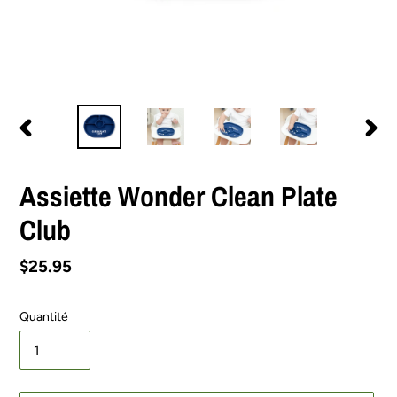
DIAPOSITIVE
DIAPO
PRÉCÉDENTE
SUIV
Assiette Wonder Clean Plate
Club
Prix
$25.95
normal
Quantité