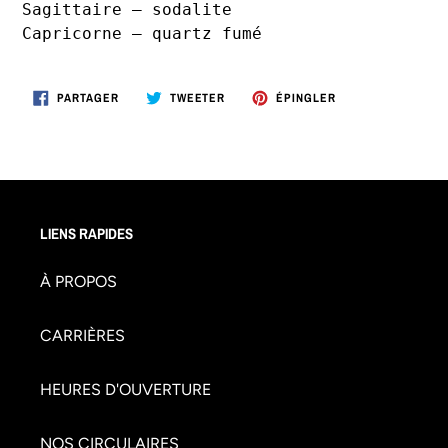
Sagittaire – sodalite

Capricorne – quartz fumé
PARTAGER
TWEETER
ÉPINGLER
PARTAGER
TWEETER
ÉPINGLER
SUR
SUR
SUR
FACEBOOK
TWITTER
PINTEREST
LIENS RAPIDES
À PROPOS
CARRIÈRES
HEURES D'OUVERTURE
NOS CIRCULAIRES