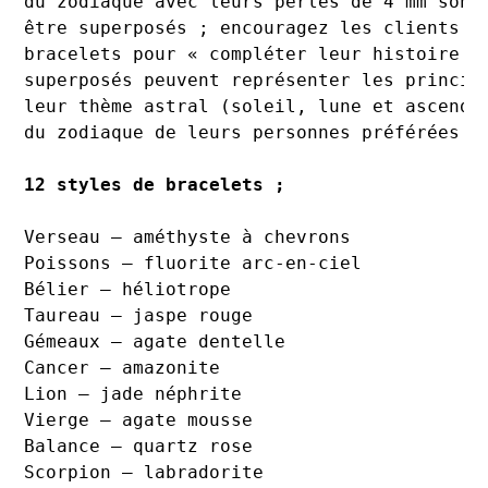
du zodiaque avec leurs perles de 4 mm sont
être superposés ; encouragez les clients à
bracelets pour « compléter leur histoire »
superposés peuvent représenter les princip
leur thème astral (soleil, lune et ascenda
du zodiaque de leurs personnes préférées !
12 styles de bracelets ;
Verseau – améthyste à chevrons

Poissons – fluorite arc-en-ciel

Bélier – héliotrope

Taureau – jaspe rouge

Gémeaux – agate dentelle

Cancer – amazonite

Lion – jade néphrite

Vierge – agate mousse

Balance – quartz rose

Scorpion – labradorite
