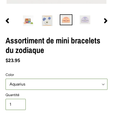
DIAPOSITIVE
DIAPO
PRÉCÉDENTE
SUIV
Assortiment de mini bracelets
du zodiaque
Prix
$23.95
normal
Color
Quantité