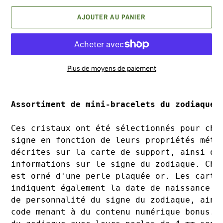
AJOUTER AU PANIER
Plus de moyens de paiement
Ajout
d'un
Assortiment de mini-bracelets du zodiaque 
produit
à
Ces cristaux ont été sélectionnés pour cha
votre
signe en fonction de leurs propriétés méta
panier
décrites sur la carte de support, ainsi qu
informations sur le signe du zodiaque. Cha
est orné d'une perle plaquée or. Les carte
indiquent également la date de naissance e
de personnalité du signe du zodiaque, ains
code menant à du contenu numérique bonus. 