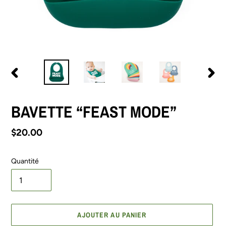
DIAPOSITIVE
DIAPO
PRÉCÉDENTE
SUIV
BAVETTE “FEAST MODE”
Prix
$20.00
normal
Quantité
AJOUTER AU PANIER