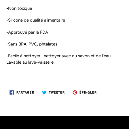
-Non toxique
-Silicone de qualité alimentaire
-Approuvé par la FDA
-Sans BPA, PVC, phtalates
-Facile à nettoyer : nettoyer avec du savon et de l’eau.
Lavable au lave-vaisselle.
PARTAGER
TWEETER
ÉPINGLER
PARTAGER
TWEETER
ÉPINGLER
SUR
SUR
SUR
FACEBOOK
TWITTER
PINTEREST