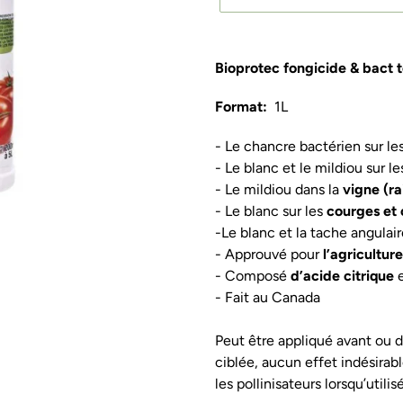
Ajout
d'un
Bioprotec fongicide & bact t
produit
à
Format:
1L
votre
- Le chancre bactérien sur le
panier
- Le blanc et le mildiou sur l
- Le mildiou dans la
vigne (ra
- Le blanc sur les
courges et c
-Le blanc et la tache angulair
- Approuvé pour
l’agricultur
- Composé
d’acide citrique
- Fait au Canada
Peut être appliqué avant ou 
ciblée, aucun effet indésirab
les pollinisateurs lorsqu’utilis