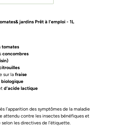
omates& jardins Prêt à l’emploi - 1L
s
tomates
es
concombres
isin)
itrouilles
e sur la
fraise
e biologique
et
d’acide lactique
dès l’apparition des symptômes de la maladie
le attendu contre les insectes bénéfiques et
é selon les directives de l’étiquette.