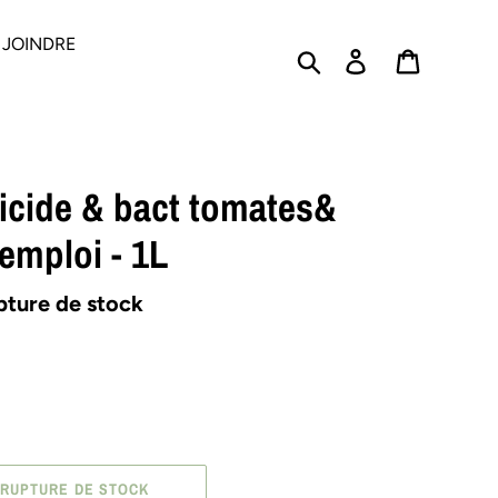
 JOINDRE
Rechercher
Se connecter
PANIER
icide & bact tomates&
’emploi - 1L
ture de stock
RUPTURE DE STOCK