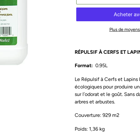
Plus de moyens
Ajout
d'un
RÉPULSIF À CERFS ET LAPI
produit
à
Format:
0.95L
votre
Le Répulsif à Cerfs et Lapins 
panier
écologiques pour produire un
sur l’odorat et le goût. Sans
arbres et arbustes.
Couverture: 929 m2
Poids: 1,36 kg