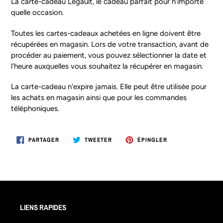
La carte-cadeau Legault, le cadeau parfait pour n'importe
produit
quelle occasion.
à
votre
Toutes les cartes-cadeaux achetées en ligne doivent être
panier
récupérées en magasin. Lors de votre transaction, avant de
procéder au paiement, vous pouvez sélectionner la date et
l'heure auxquelles vous souhaitez la récupérer en magasin.
La carte-cadeau n'expire jamais. Elle peut être utilisée pour
les achats en magasin ainsi que pour les commandes
téléphoniques.
PARTAGER
TWEETER
ÉPINGLER
PARTAGER
TWEETER
ÉPINGLER
SUR
SUR
SUR
FACEBOOK
TWITTER
PINTEREST
LIENS RAPIDES