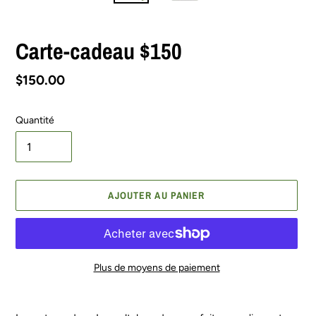
Carte-cadeau $150
Prix
$150.00
normal
Quantité
AJOUTER AU PANIER
Plus de moyens de paiement
Ajout
d'un