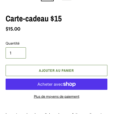
Carte-cadeau $15
Prix
$15.00
normal
Quantité
AJOUTER AU PANIER
Plus de moyens de paiement
Ajout
d'un