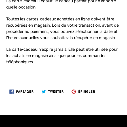
La carte-cadeau Legault, le cadeau parfait pour n'importe
produit
quelle occasion.
à
votre
Toutes les cartes-cadeaux achetées en ligne doivent être
panier
récupérées en magasin. Lors de votre transaction, avant de
procéder au paiement, vous pouvez sélectionner la date et
l'heure auxquelles vous souhaitez la récupérer en magasin.
La carte-cadeau n'expire jamais. Elle peut être utilisée pour
les achats en magasin ainsi que pour les commandes
téléphoniques.
PARTAGER
TWEETER
ÉPINGLER
PARTAGER
TWEETER
ÉPINGLER
SUR
SUR
SUR
FACEBOOK
TWITTER
PINTEREST