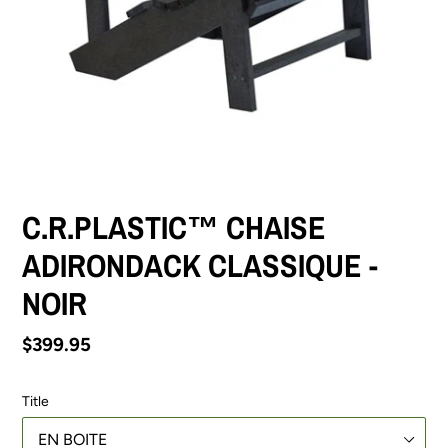
C.R.PLASTIC™ CHAISE
ADIRONDACK CLASSIQUE -
NOIR
Prix
$399.95
normal
Title