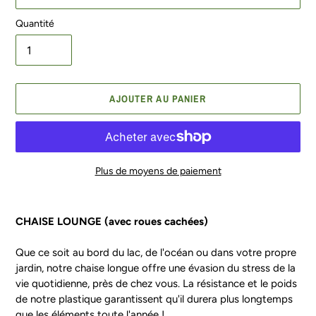
Quantité
AJOUTER AU PANIER
Plus de moyens de paiement
Ajout
d'un
CHAISE LOUNGE (avec roues cachées)
produit
à
Que ce soit au bord du lac, de l'océan ou dans votre propre
votre
jardin, notre chaise longue offre une évasion du stress de la
panier
vie quotidienne, près de chez vous. La résistance et le poids
de notre plastique garantissent qu'il durera plus longtemps
que les éléments toute l'année !