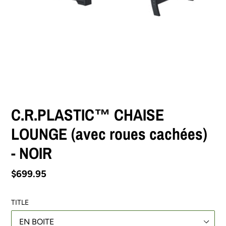
C.R.PLASTIC™ CHAISE
LOUNGE (avec roues cachées)
- NOIR
Prix
$699.95
normal
TITLE