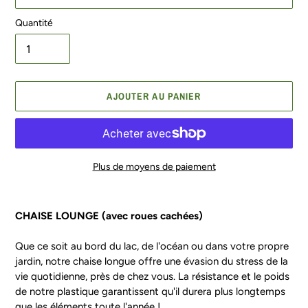
Quantité
AJOUTER AU PANIER
Plus de moyens de paiement
Ajout
d'un
CHAISE LOUNGE (avec roues cachées)
produit
à
Que ce soit au bord du lac, de l'océan ou dans votre propre
votre
jardin, notre chaise longue offre une évasion du stress de la
panier
vie quotidienne, près de chez vous. La résistance et le poids
de notre plastique garantissent qu'il durera plus longtemps
que les éléments toute l'année !