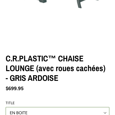
C.R.PLASTIC™ CHAISE
LOUNGE (avec roues cachées)
- GRIS ARDOISE
Prix
$699.95
normal
TITLE