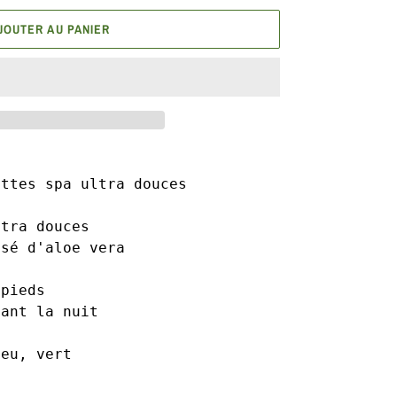
JOUTER AU PANIER
ettes spa ultra douces
tra douces

sé d'aloe vera



pieds

ant la nuit

leu, vert