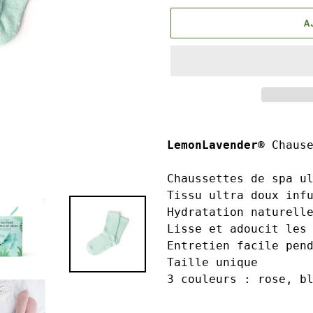
A
Ajout
d'un
LemonLavender® 
Chaus
produit
à
Chaussettes de spa ul
votre
Tissu ultra doux infu
panier
Hydratation naturelle
Lisse et adoucit les 
Entretien facile pend
Taille unique

3 couleurs : rose, b