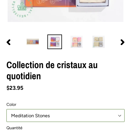
DIAPOSITIVE
DIAPO
PRÉCÉDENTE
SUIV
Collection de cristaux au
quotidien
Prix
$23.95
normal
Color
Quantité