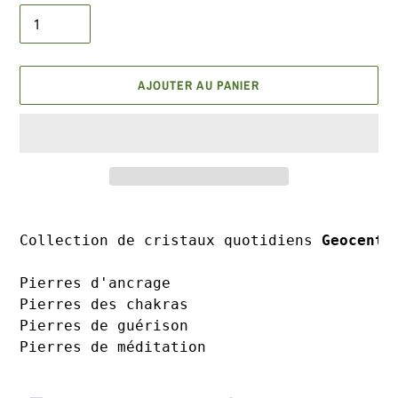
AJOUTER AU PANIER
Ajout
d'un
Collection de cristaux quotidiens 
Geocentr
produit
à
Pierres d'ancrage

votre
Pierres des chakras

panier
Pierres de guérison

Pierres de méditation