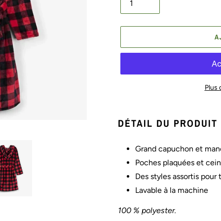
A
Plus
Ajout
d'un
DÉTAIL DU PRODUIT
produit
à
Grand capuchon et manc
votre
Poches plaquées et ceintu
panier
Des styles assortis pour 
Lavable à la machine
100 % polyester.