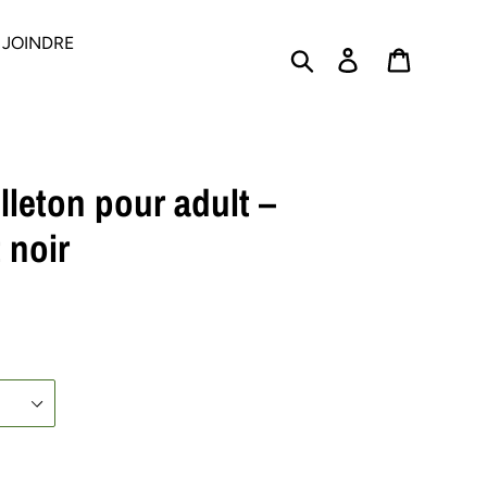
 JOINDRE
Rechercher
Se connecter
PANIER
lleton pour adult –
 noir