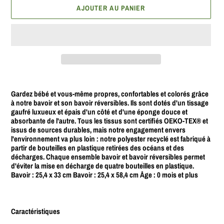
AJOUTER AU PANIER
Ajout
d'un
Gardez bébé et vous-même propres, confortables
et colorés grâce
produit
à notre bavoir et son bavoir réversibles. Ils sont dotés d'un tissage
gaufré luxueux et épais d'un côté et d'une éponge douce et
à
absorbante de l'autre. Tous les tissus sont certifiés OEKO-TEX® et
votre
issus de sources durables, mais notre engagement envers
panier
l'environnement va plus loin : notre polyester recyclé est fabriqué à
partir de bouteilles en plastique retirées des océans et des
décharges. Chaque ensemble bavoir et bavoir réversibles permet
d'éviter la mise en décharge de quatre bouteilles en plastique.
Bavoir : 25,4 x 33 cm Bavoir : 25,4 x 58,4 cm Âge : 0 mois et plus
Caractéristiques