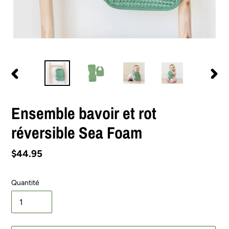
DIAPOSITIVE
DIAPO
PRÉCÉDENTE
SUIV
Ensemble bavoir et rot
réversible Sea Foam
Prix
$44.95
normal
Quantité