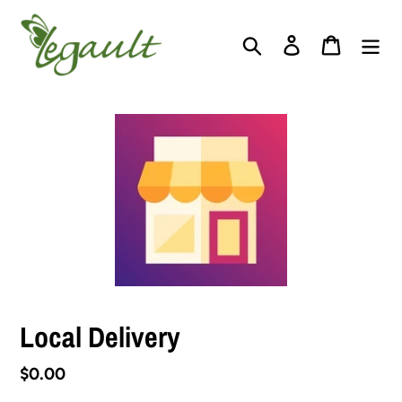
Passer
au
Rechercher
Se connecter
PANIER
contenu
Local Delivery
Prix
$0.00
normal