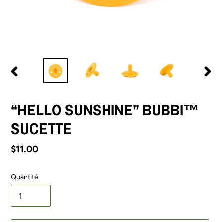
DIAPOSITIVE
DIAPO
PRÉCÉDENTE
SUIV
“HELLO SUNSHINE” BUBBI™
SUCETTE
Prix
$11.00
normal
Quantité