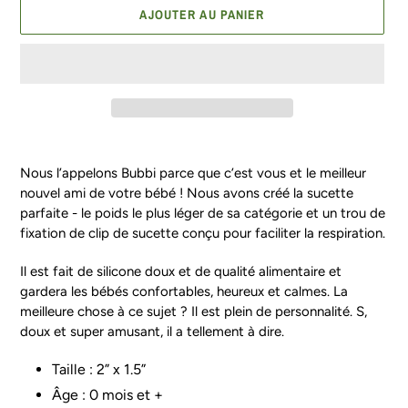
AJOUTER AU PANIER
Ajout
d'un
Nous l’appelons Bubbi parce que c’est vous et le meilleur
produit
nouvel ami de votre bébé ! Nous avons créé la sucette
à
parfaite - le poids le plus léger de sa catégorie et un trou de
votre
fixation de clip de sucette conçu pour faciliter la respiration.
panier
Il est fait de silicone doux et de qualité alimentaire et
gardera les bébés confortables, heureux et calmes. La
meilleure chose à ce sujet ? Il est plein de personnalité. S,
doux et super amusant, il a tellement à dire.
Taille : 2” x 1.5”
Âge : 0 mois et +