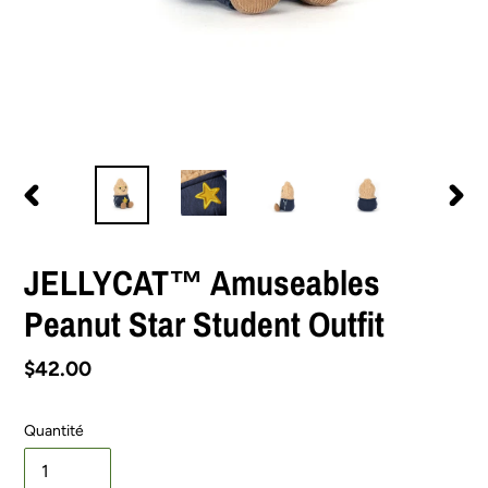
DIAPOSITIVE
DIAPO
PRÉCÉDENTE
SUIV
JELLYCAT™ Amuseables
Peanut Star Student Outfit
Prix
$42.00
normal
Quantité