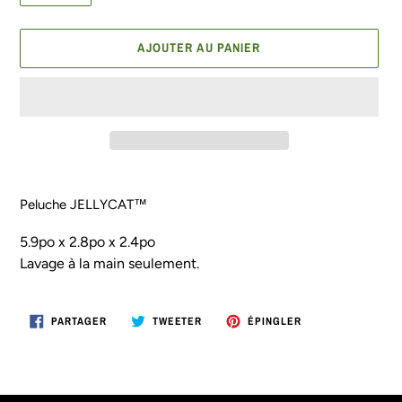
AJOUTER AU PANIER
Ajout
d'un
Peluche JELLYCAT™
produit
à
5.9po x 2.8po x 2.4po
votre
Lavage à la main seulement.
panier
PARTAGER
TWEETER
ÉPINGLER
PARTAGER
TWEETER
ÉPINGLER
SUR
SUR
SUR
FACEBOOK
TWITTER
PINTEREST