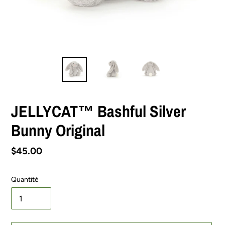
JELLYCAT™ Bashful Silver
Bunny Original
Prix
$45.00
normal
Quantité