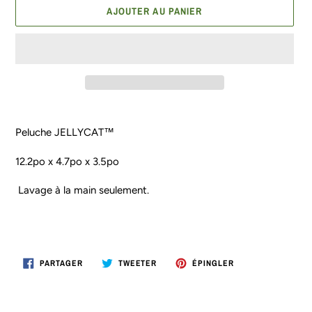
AJOUTER AU PANIER
Ajout
d'un
Peluche JELLYCAT™
produit
à
12.2po x 4.7po x 3.5po
votre
panier
Lavage à la main seulement.
PARTAGER
TWEETER
ÉPINGLER
PARTAGER
TWEETER
ÉPINGLER
SUR
SUR
SUR
FACEBOOK
TWITTER
PINTEREST