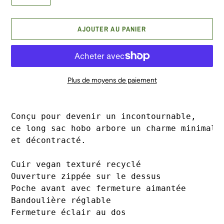
AJOUTER AU PANIER
Plus de moyens de paiement
Ajout
d'un
Conçu pour devenir un incontournable, 
produit
ce long sac hobo arbore un charme minimali
à
et décontracté.

votre
panier
Cuir vegan texturé recyclé

Ouverture zippée sur le dessus

Poche avant avec fermeture aimantée

Bandoulière réglable

Fermeture éclair au dos
