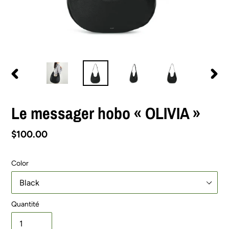
DIAPOSITIVE
DIAPO
PRÉCÉDENTE
SUIV
Le messager hobo « OLIVIA »
Prix
$100.00
normal
Color
Quantité