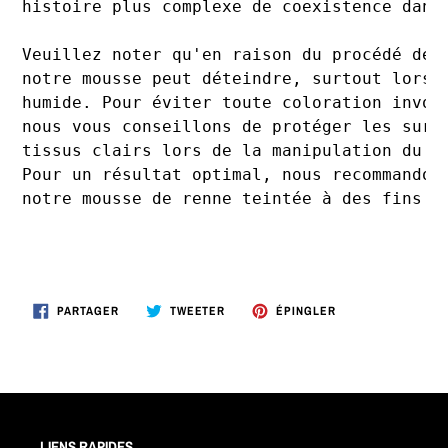
histoire plus complexe de coexistence dans
Veuillez noter qu'en raison du procédé de 
notre mousse peut déteindre, surtout lorsq
humide. Pour éviter toute coloration invol
nous vous conseillons de protéger les surf
tissus clairs lors de la manipulation du p
Pour un résultat optimal, nous recommandon
notre mousse de renne teintée à des fins d
PARTAGER
TWEETER
ÉPINGLER
PARTAGER
TWEETER
ÉPINGLER
SUR
SUR
SUR
FACEBOOK
TWITTER
PINTEREST
LIENS RAPIDES