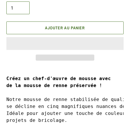
AJOUTER AU PANIER
Ajout
d'un
Créez un chef-d'œuvre de mousse avec 
produit
de la mousse de renne préservée !
à
votre
Notre mousse de renne stabilisée de qualit
panier
se décline en cinq magnifiques nuances de 
Idéale pour ajouter une touche de couleur 
projets de bricolage.