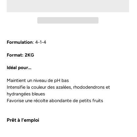
Ajout
d'un
Formulation
:
4-1-4
produit
à
Format: 2KG
votre
panier
Idéal pour…
Maintient un niveau de pH bas
Intensifie la couleur des azalées, rhododendrons et
hydrangées bleues
Favorise une récolte abondante de petits fruits
Prêt à l’emploi