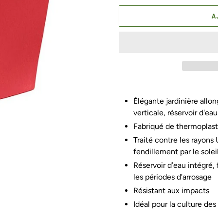
A
Ajout
d'un
Élégante jardinière allo
produit
verticale, réservoir d'e
à
Fabriqué de thermoplast
votre
Traité contre les rayons 
panier
fendillement par le solei
Réservoir d’eau intégré, 
les périodes d’arrosage
Résistant aux impacts
Idéal pour la culture des