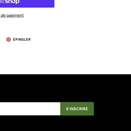
 de paiement
TWEETER
ÉPINGLER
ÉPINGLER
SUR
SUR
TWITTER
PINTEREST
S'INSCRIRE