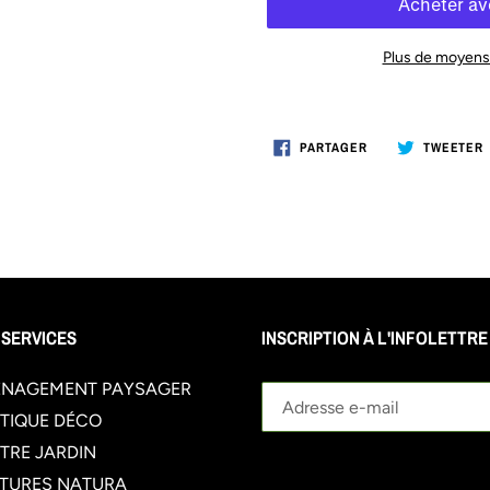
Plus de moyens
Ajout
d'un
PARTAGER
PARTAGER
TWEETER
produit
SUR
FACEBOOK
à
votre
panier
 SERVICES
INSCRIPTION À L'INFOLETTRE
NAGEMENT PAYSAGER
TIQUE DÉCO
TRE JARDIN
TURES NATURA