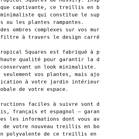
ique captivante, ce treillis en bois présente
 minimaliste qui constitue le support idéal p
es ou les plantes rampantes. 
 des ombres complexes sur vos murs tandis que
filtre à travers le design carré contemporain
Tropical Squares est fabriqué à partir de boi
 haute qualité pour garantir la durabilité et
 conservant un look minimaliste. Ce treillis 
n seulement vos plantes, mais ajoute égalemen
tication à votre jardin intérieur, améliorant
obale de votre espace.

tructions faciles à suivre sont disponibles e
ais, français et espagnol – garantissant que 
tes les informations dont vous avez besoin po
r de votre nouveau treillis en bois Tropical 
on polyvalente de ce treillis en fait un ajou