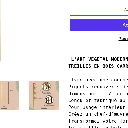
A
Plus
Ajout
d'un
 L'ART VÉGÉTAL MODERN
produit
TREILLIS EN BOIS CAR
à
votre
Livré avec une couche
panier
Piquets recouverts de
Dimensions : 17" de h
Conçu et fabriqué au 
Pour usage intérieur 
Créez un chef-d'œuvre
Transformez votre ja
le treillis en bois 