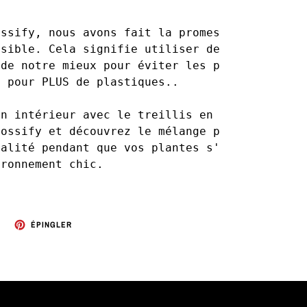
ossify, nous avons fait la promesse d'être 
ssible. Cela signifie utiliser des matériaux 
 de notre mieux pour éviter les plastiques ! 
s pour PLUS de plastiques.. 
in intérieur avec le treillis en bois 
Mossify et découvrez le mélange parfait de 
nalité pendant que vos plantes s'épanouissent
ironnement chic.
TWEETER
ÉPINGLER
ÉPINGLER
SUR
SUR
TWITTER
PINTEREST