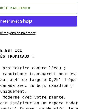
JOUTER AU PANIER
 de moyens de paiement
E EST ICI 

RÉS TROPICAUX :
 protectrice contre l'eau ;

 caoutchouc transparent pour éviter la pourri
aut x 4" de large x 0,25" d'épaisseur ;

Canada avec du bois canadien ;

uniquement.

 moderne avec votre plante. 

rdin intérieur en un espace moderne et élégan
Tropical Squares de Mossify. Inspiré de 