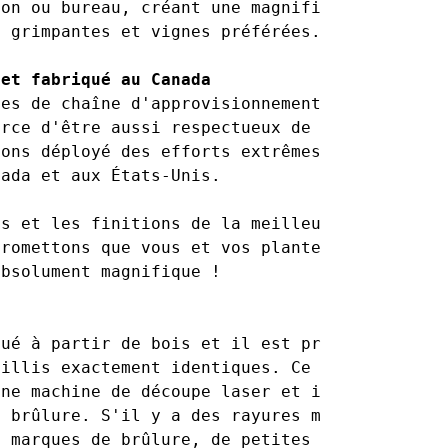
son ou bureau, créant une magnifique toile de
s grimpantes et vignes préférées.
 et fabriqué au Canada
mes de chaîne d'approvisionnement s'aggravent
orce d'être aussi respectueux de l'environnem
vons déployé des efforts extrêmes pour ramene
ada et aux États-Unis. 

is et les finitions de la meilleure qualité 
promettons que vous et vos plantes allez ador
bsolument magnifique !

qué à partir de bois et il est presque imposs
eillis exactement identiques. Ce produit est 
une machine de découpe laser et il peut y avo
e brûlure. S'il y a des rayures mineures, 
s marques de brûlure, de petites fissures dan