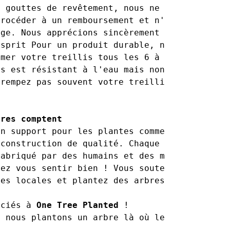
s gouttes de revêtement, nous ne pouvons 
procéder à un remboursement et n'accepterons 
nge. Nous apprécions sincèrement que vous gar
esprit Pour un produit durable, nous vous 
rmer votre treillis tous les 6 à 12 mois ou 
is est résistant à l'eau mais non impermeable
trempez pas souvent votre treillis en bois 
bres comptent
on support pour les plantes commence par 
 construction de qualité. Chaque treillis 
fabriqué par des humains et des machines. 
vez vous sentir bien ! Vous soutenez les 
es locales et plantez des arbres !!

ociés à 
One Tree Planted
 ! 

, nous plantons un arbre là où le monde en a 