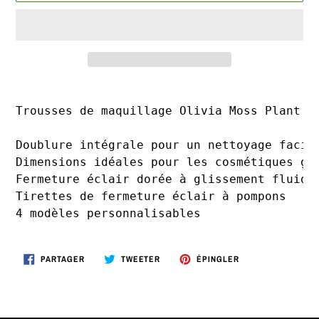
Ajout
d'un
Trousses de maquillage Olivia Moss Plant P
produit
à
Doublure intégrale pour un nettoyage facile
votre
Dimensions idéales pour les cosmétiques gra
panier
Fermeture éclair dorée à glissement fluide

Tirettes de fermeture éclair à pompons

4 modèles personnalisables
PARTAGER
TWEETER
ÉPINGLER
PARTAGER
TWEETER
ÉPINGLER
SUR
SUR
SUR
FACEBOOK
TWITTER
PINTEREST