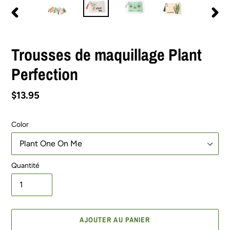
DIAPOSITIVE
DIAPO
PRÉCÉDENTE
SUIV
Trousses de maquillage Plant
Perfection
Prix
$13.95
normal
Color
Quantité
AJOUTER AU PANIER